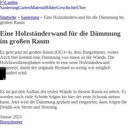
F5Laufen
Sanierung
Garten
Material
Bilder
Geschichte
Über
Startseite
»
Sanierung
»
Eine Holzständerwand für die Dämmung im
großen Raum
Eine Holzständerwand für die Dämmung
im großen Raum
Es geht jetzt im großen Raum (OG3+4), dem Burgzimmer, weiter.
Auch hier kommt eine Dämmung von innen an die Wände. Die
Holzfaserdämmplatten werden in eine neue Holzständewand
eingesetzt, damit der originale Bestand so wenig wie möglich
verändert wird.
So
Der
Die
Die
An
Die
Für
Etwas
Im
sieht
erste
meisten
großen
der
meisten
die
kalt
nächsten
es
Rahmen
Verbindungen
Balken
einen
Ständer-
neuen
so
Schritt
Es tut gut den Aufbau der ersten Wände in diesem Raum zu sehen. Es
am
wird
zwischen
mussten
Seite
und
Fenster
im
folgt
Anfang
gesetzt
den
draußen
entsteht
Deckenbalken
wurde
Winter
die
werden noch viele Schritte folgen bis hier der erste Schrank stehen
aus.
und
Balken
geschnitten
ein
stehen.
ein
ohne
Dämmung.
kann. Jetzt wird die Dämmung geplant und eingesetzt, dann folgen die
Das
gibt
wurden
werden,
kleines
zusätzlicher
richtige
Wenn
Details wie Strom und Heizung.
Material
vor
mit
da
Sichtfenster.
Rahmen
Fenster.
möglich
liegt
wo
dem
diese
Dieses
gesetzt.
Der
wurde
bereit,
die
Undercover
ansonsten
darf
Diese
Fensterbauer
der
Januar 2021
die
restlichen
Jig
nicht
die
werden
hat
Abstand
Burgzimmer
Wände
Balken
gesetzt.
durch
alte
von
aber
zwischen
sind
hinkommen.
Eine
das
Holzblockwand
innen
bereits
den