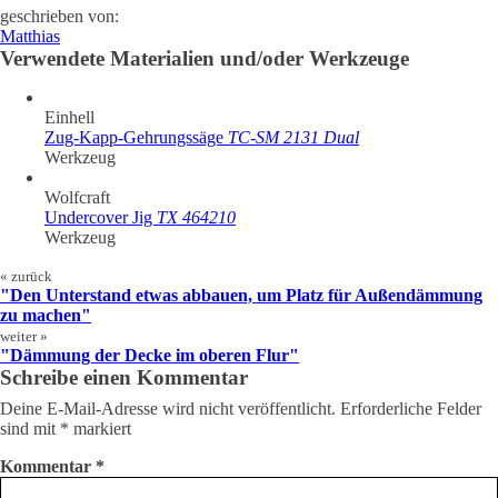
gesäubert
Im
Verbindung
Treppenhaus
zeigen,
vor
die
Balken
geschrieben von:
und
Dach
mit
passen.
wenn
die
ersten
bereits
Matthias
der
werden
Zapfen
alles
bestehende
Maße
passend
Verwendete Materialien und/oder Werkzeuge
Raum
zusätzliche
wäre
andere
Öffnung
genommen
zur
freigeräumt.
Balken
zu
verkleidet
gesetzt.
und
Dämmbreite
eingesetzt,
aufwendig
ist.
mit
gewählt.
um
an
der
Aber
Einhell
die
dieser
Planung
der
Zug-Kapp-Gehrungssäge
TC-SM 2131 Dual
Last
Stelle
begonnen.
große
von
und
Teil
Werkzeug
den
Metallwinkel
der
alten
sollten
Wände
Wolfcraft
Sparren
hier
ist
Undercover Jig
TX 464210
zu
nicht
natürlich
nehmen.
zum
ein
Werkzeug
Einsatz
individueller
kommen.
Zuschnitt.
« zurück
"Den Unterstand etwas abbauen, um Platz für Außendämmung
zu machen"
weiter »
"Dämmung der Decke im oberen Flur"
Schreibe einen Kommentar
Deine E-Mail-Adresse wird nicht veröffentlicht.
Erforderliche Felder
sind mit
*
markiert
Kommentar
*